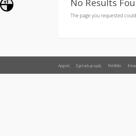
No Results Fo
Εναλλαγή Μεγέθους Γραμμάτων
Εναλλαγή Υψηλής Αντίθεσης
The page you requested could n
Αρχική
Σχετικά με εμάς
Portfolio
Επικ