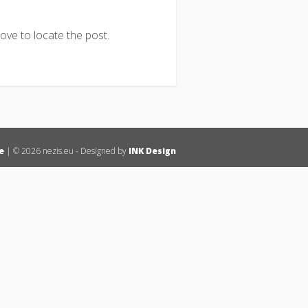
ove to locate the post.
e
| © 2026 nezis.eu - Designed by
INK Design